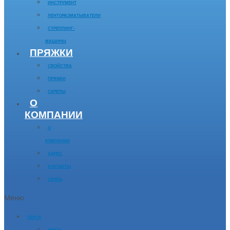
ИНСТРУМЕНТ
ЛЕНТОРАЗМАТЫВАТЕЛИ
СТРЕППИНГ-
МАШИНЫ
ПРЯЖКИ
СВОЙСТВА
ПРЯЖКИ
СКРЕПЫ
О
КОМПАНИИ
О
КОМПАНИИ
АДРЕС
КОНТАКТЫ
СВЯЗЬ
Меню
ЛЕНТА