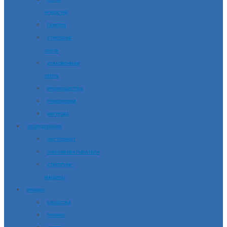
ЛЕНТА
НОВОСТЕЙ
ГАЛЕРЕЯ
СТРЕППИНГ
ЛЕНТА
УПАКОВОЧНАЯ
ЛЕНТА
ПРЕИМУЩЕСТВА
ПРИМЕНЕНИЕ
НАГРУЗКА
ОБОРУДОВАНИЕ
ИНСТРУМЕНТ
ЛЕНТОРАЗМАТЫВАТЕЛИ
СТРЕППИНГ-
МАШИНЫ
ПРЯЖКИ
СВОЙСТВА
ПРЯЖКИ